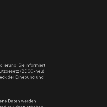
lierung. Sie informiert
utzgesetz (BDSG-neu)
weck der Erhebung und
gene Daten werden
 und nur dann erhoben,